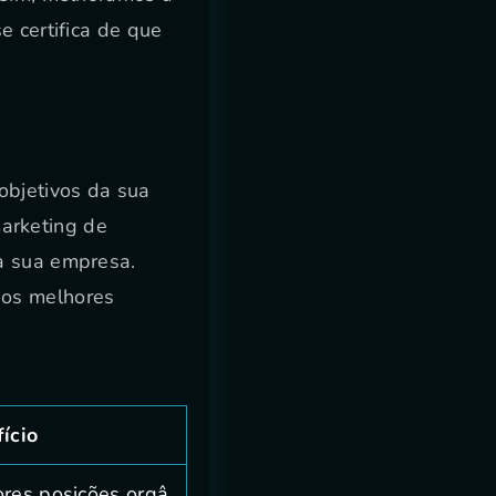
e certifica de que
objetivos da sua
arketing de
a sua empresa.
 os melhores
ício
res posições orgâ