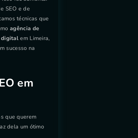
 de SEO e de
icamos técnicas que
como
agência de
digital
em Limeira,
am sucesso na
SEO em
as que querem
 faz dela um ótimo