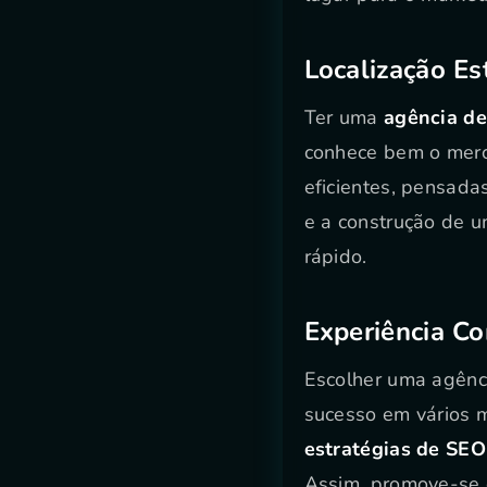
Localização E
Ter uma
agência de
conhece bem o merca
eficientes, pensada
e a construção de u
rápido.
Experiência C
Escolher uma agênci
sucesso em vários m
estratégias de SEO
Assim, promove-se o