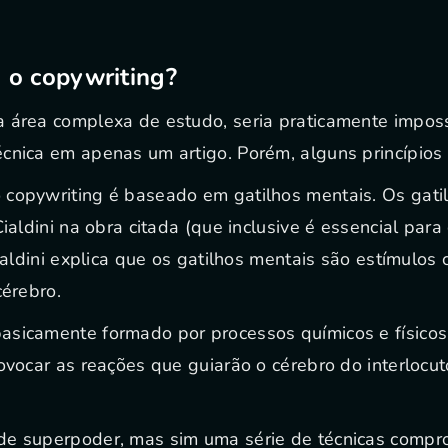
 o copywriting?
 área complexa de estudo, seria praticamente impossí
cnica em apenas um artigo. Porém, alguns princípios
 copywriting é baseado em gatilhos mentais. Os gati
Cialdini na obra citada (que inclusive é essencial par
Cialdini explica que os gatilhos mentais são estímulos
cérebro.
asicamente formado por processos químicos e físicos
rovocar as reações que guiarão o cérebro do interlocut
de superpoder, mas sim uma série de técnicas comp