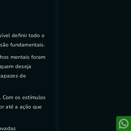
vel definir todo o
 são fundamentais.
lhos mentais foram
a quem deseja
 capazes de
. Com os estímulos
or até a ação que
rovadas