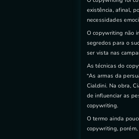
existência, afinal,
necessidades emoci
O copywriting não i
segredos para o su
ser vista nas campa
As técnicas do copy
“As armas da persua
Cialdini. Na obra, C
de influenciar as p
copywriting.
O termo ainda pouco
copywriting, porém,