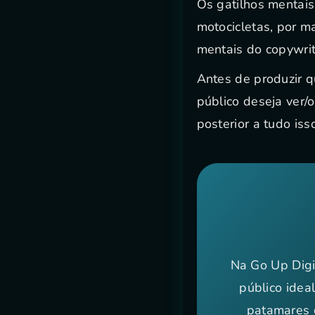
Os gatilhos mentais
motocicletas, por ma
mentais do copywrit
Antes de produzir q
público deseja ver/o
posterior a tudo is
Na Go Up Digi
público idea
patamares 