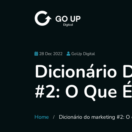
28 Dec 2022
GoUp Digital
Dicionário 
#2: O Que É
Home
Dicionário do marketing #2: O