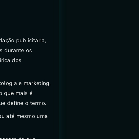
ação publicitária,
as durante os
rica dos
cologia e marketing,
lo que mais é
que define o termo.
o ou até mesmo uma
bessem da sua