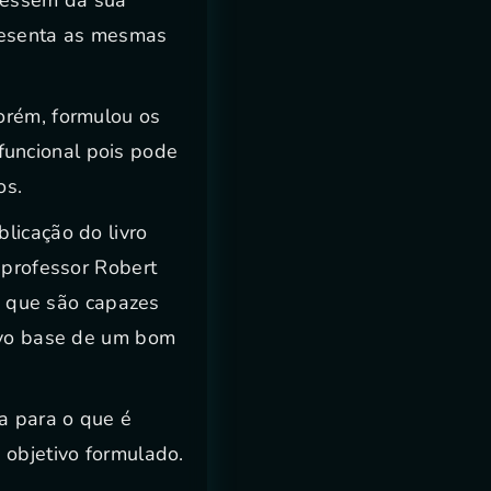
presenta as mesmas
orém, formulou os
uncional pois pode
os.
licação do livro
 professor Robert
is que são capazes
tivo base de um bom
ca para o que é
 objetivo formulado.