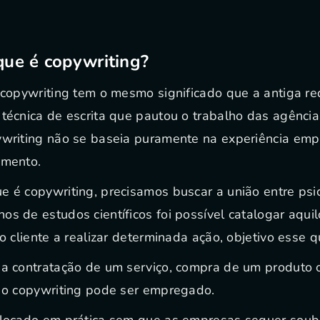
 que é copywriting?
 copywriting tem o mesmo significado que a antiga red
 técnica de escrita que pautou o trabalho das agênci
ywriting não se baseia puramente na experiência empí
gmento.
e é copywriting, precisamos buscar a união entre psi
os de estudos científicos foi possível catalogar aqui
 o cliente a realizar determinada ação, objetivo esse 
r a contratação de um serviço, compra de um produt
, o copywriting pode ser empregado.
colocado em prática sem que as empresas sequer sou