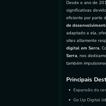
Desde o ano de 201
significativas devid
eficiente por parte
de desenvolvimento
adaptado a ela, of
sites altamente res
digital em Serra
. 
Serra
, nos dedicam
também impulsionam 
Principais Des
Expansão do cená
Go Up Digital li