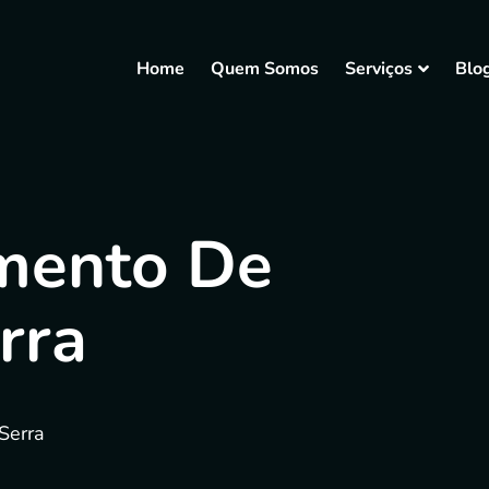
Home
Quem Somos
Serviços
Blo
mento De
rra
Serra