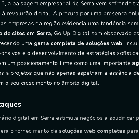
6, a paisagem empresarial de Serra vem sofrendo t
o à revolução digital. A procura por uma presença onl
 das empresas da região evidencia uma tendência sem
 de sites em Serra
, Go Up Digital, tem observado 
erecendo uma
gama completa de soluções web
, incl
ponsivos e o desenvolvimento de estratégias sofisti
Com um posicionamento firme como uma importante
ag
os a projetos que não apenas espelham a essência d
o seu crescimento no âmbito digital.
taques
rio digital em Serra estimula negócios a solidificar 
dera o fornecimento de
soluções web completas
para