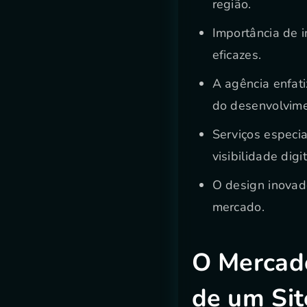
região.
Importância de 
eficazes.
A agência enfati
do desenvolvim
Serviços especi
visibilidade digit
O design inovad
mercado.
O Mercado
de um Sit